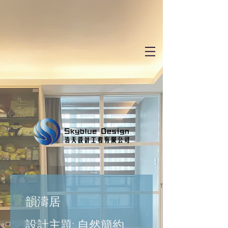
韻濤居
設計主題: 自然簡約