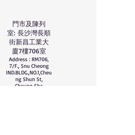
門市及陳列
室:
長沙灣長順
街新昌工業大
廈7樓706室
Address : RM706,
7/F., Snu Cheong
IND.BLDG.,NO.1,Cheu
ng Shun St,
Cheung Sha
Wan,KLN
電話Tel.：
2703
1203
電郵Email：
skyblue_design
@yahoo.com