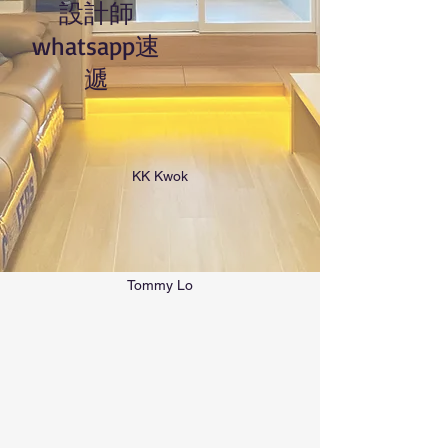
設計師
whatsapp速
遞
KK Kwok
Tommy Lo