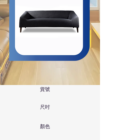
貨號​
​尺吋
顏色