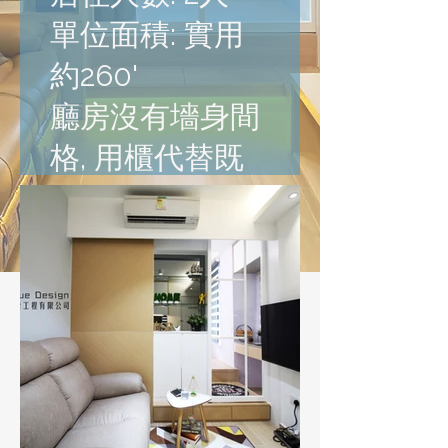
單位面積: 實用
約260'
廳房沒有墻身間
格, 用櫃代替既
省空間又慳成本